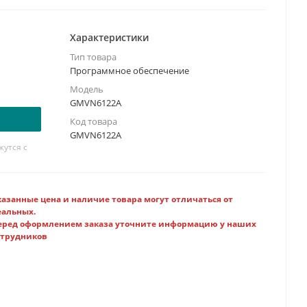
Характеристики
Тип товара
Программное обеспечение
Модель
GMVN6122A
Код товара
GMVN6122A
утся с
казанные цена и наличие товара могут отличаться от
еальных.
еред оформлением заказа уточните информацию у наших
отрудников