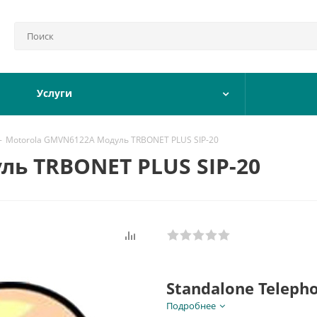
Услуги
-
Motorola GMVN6122A Модуль TRBONET PLUS SIP-20
ль TRBONET PLUS SIP-20
Standalone Teleph
PLUS SIP-20
Подробнее