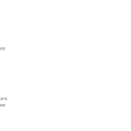
ьер
ard.
имя