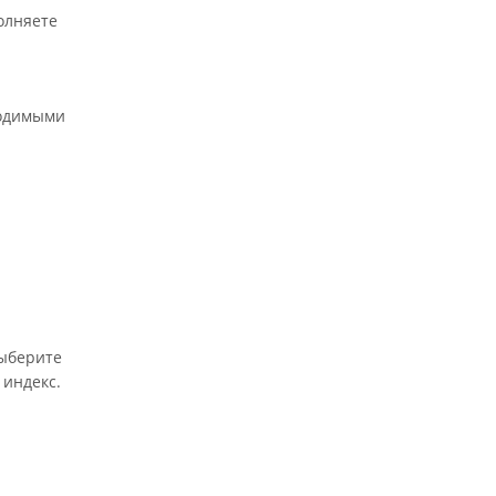
олняете
ходимыми
выберите
 индекс.