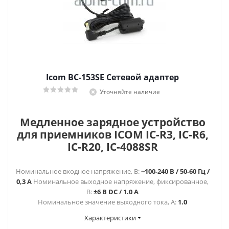
Icom BC-153SE Сетевой адаптер
Уточняйте наличие
Медленное зарядное устройство
для приемников ICOM IC-R3, IC-R6,
IC-R20, IC-4088SR
Номинальное входное напряжение, В:
~100-240 В / 50-60 Гц /
0,3 A
Номинальное выходное напряжение, фиксированное,
В:
±6 В DC / 1.0 A
Номинальное значение выходного тока, А:
1.0
Характеристики