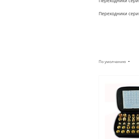
Переходники сер
Переходники
сер
По умолчанию