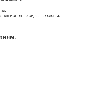
ний
;
вания и антенно-фидерных систем.
риям.