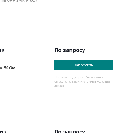
ni-UHF, SMA, F, RCA
По запросу
ик
Запросить
, 50 Ом
Наши менеджеры обязательно
свяжутся с вами и уточнят условия
заказа
По запросу
ник