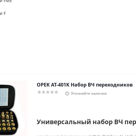
ии
FME
ии
F
OPEK AT-401K Набор ВЧ переходников
Уточняйте наличие
Универсальный набор ВЧ пе