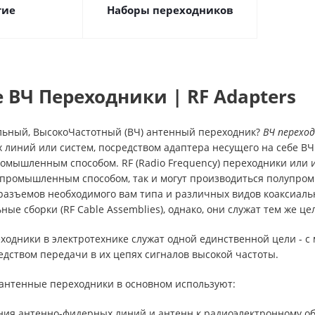
гие
Наборы переходников
 ВЧ Переходники | RF Adapters
альный, ВысокоЧастотный (ВЧ) антенный переходник?
ВЧ перехо
линий или систем, посредством адаптера несущего на себе ВЧ 
омышленным способом. RF (Radio Frequency) переходники или
к промышленным способом, так и могут производиться полупром
разъемов необходимого вам типа и различных видов коаксиальн
ные сборки (RF Cable Assemblies), однако, они служат тем же це
ходники в электротехнике служат одной единственной цели - 
едством передачи в их цепях сигналов высокой частоты.
антенные переходники в основном используют:
ния антенно-фидерных линий и антенн к радиоэлектронному о