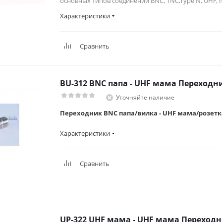
основных типов соединений BNC, TNC,Type N, UHF, mi
Характеристики
Сравнить
BU-312 BNC папа - UHF мама Переходн
Уточняйте наличие
Переходник BNC папа/вилка - UHF мама/розетка
Характеристики
Сравнить
UP-322 UHF мама - UHF мама Переход