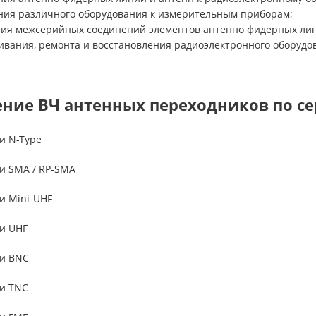
ния различного оборудования к измерительным приборам;
ения межсерийных соединений элементов антенно фидерных ли
живания, ремонта и восстановления радиоэлектронного оборудо
ение ВЧ антенных переходников по се
и N-Type
и SMA / RP-SMA
и Mini-UHF
ии
UHF
ии
BNC
ии
TNC