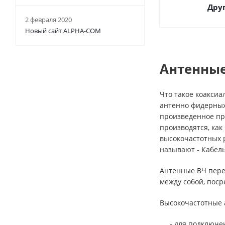
Дру
2 февраля 2020
Новый сайт ALPHA-COM
Антенные
Что такое коакси
антенно фидерных 
произведенное пр
производятся, ка
высокочастотных 
называют - Кабель
Антенные ВЧ пере
между собой, поср
Высокочастотные 
- для подключе