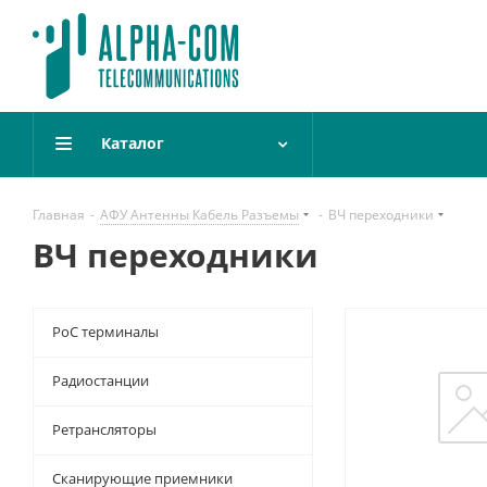
Каталог
Главная
-
АФУ Антенны Кабель Разъемы
-
ВЧ переходники
ВЧ переходники
PoC терминалы
Радиостанции
Ретрансляторы
Сканирующие приемники